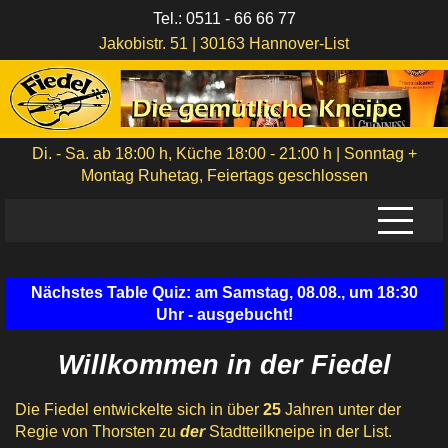
Tel.: 0511 - 66 66 77
Jakobistr. 51 | 30163 Hannover-List
Di. - Sa. ab 18:00 h, Küche 18:00 - 21:00 h | Sonntag +
Montag Ruhetag, Feiertags geschlossen
Start
Nächstes Table Quiz: am Samstag, 08.08., um 18:30
Speisen, Getränke
Uhr - ausgebucht!
Parties, Feiern
Willkommen in der Fiedel
innen, außen
Die Fiedel entwickelte sich in über
25
Jahren unter der
Fiedel Team
Regie von Thorsten zu
der
Stadtteilkneipe in der List.